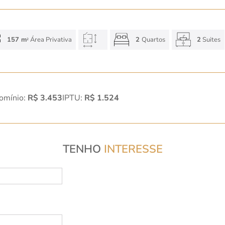
157 m
Área Privativa
2
Quartos
2
Suites
2
omínio:
R$ 3.453
IPTU:
R$ 1.524
TENHO
INTERESSE