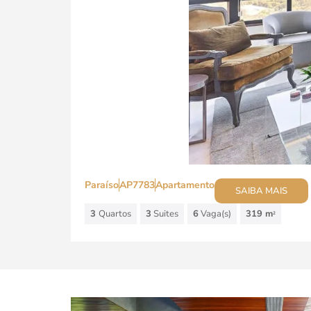
Paraíso
AP7783
Apartamento
SAIBA MAIS
3
Quartos
3
Suites
6
Vaga(s)
319 m
2