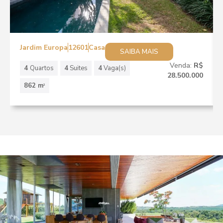
Jardim Europa
12601
Casa
SAIBA MAIS
Venda:
R$
4
Quartos
4
Suites
4
Vaga(s)
28.500.000
862 m
2