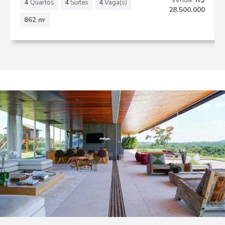
4
Quartos
4
Suites
4
Vaga(s)
28.500.000
862 m
2