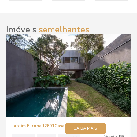
Imóveis
semelhantes
Jardim Europa
12601
Casa
SAIBA MAIS
Venda:
R$