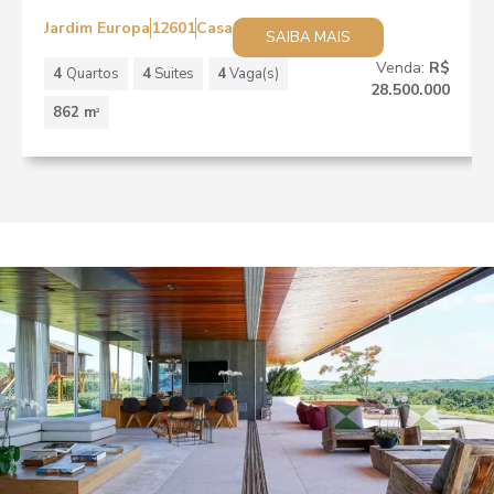
Jardim Europa
12601
Casa
SAIBA MAIS
Venda:
R$
4
Quartos
4
Suites
4
Vaga(s)
28.500.000
862 m
2