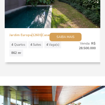
Jardim Europa
12601
Casa
SAIBA MAIS
Venda:
R$
4
Quartos
4
Suites
4
Vaga(s)
28.500.000
862 m
2