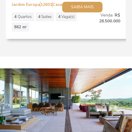
Jardim Europa
12601
Casa
SAIBA MAIS
Venda:
R$
4
Quartos
4
Suites
4
Vaga(s)
28.500.000
862 m
2