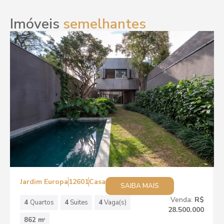
Imóveis
semelhantes
Jardim Europa
12601
Casa
SAIBA MAIS
Venda:
R$
4
Quartos
4
Suites
4
Vaga(s)
28.500.000
862 m
2