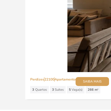
Perdizes
22100
Apartamento
SAIBA MAIS
3
Quartos
3
Suites
5
Vaga(s)
266 m
2