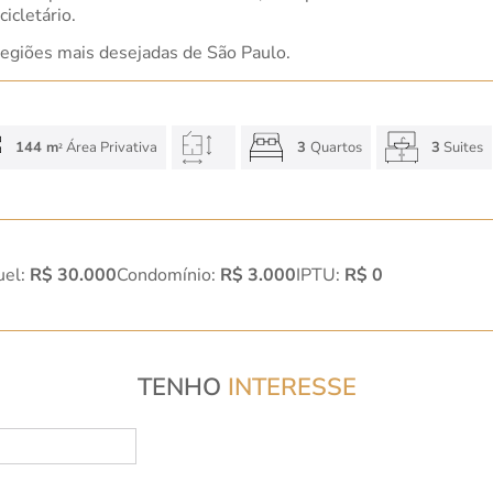
icletário.
egiões mais desejadas de São Paulo.
144 m
Área Privativa
3
Quartos
3
Suites
2
uel:
R$ 30.000
Condomínio:
R$ 3.000
IPTU:
R$ 0
TENHO
INTERESSE