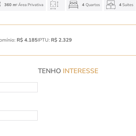
360 m
Área Privativa
4
Quartos
4
Suites
2
omínio:
R$ 4.185
IPTU:
R$ 2.329
TENHO
INTERESSE