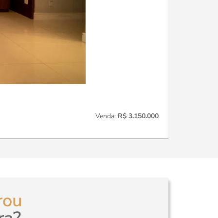
Perdizes
221
Venda:
R$ 3.150.000
3
Quartos
rou