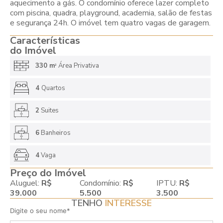
aquecimento a gás. O condomínio oferece lazer completo
com piscina, quadra, playground, academia, salão de festas
e segurança 24h. O imóvel tem quatro vagas de garagem.
Características
do Imóvel
330 m
Área Privativa
2
4
Quartos
2
Suites
6
Banheiros
4
Vaga
Preço do Imóvel
Aluguel:
R$
Condomínio:
R$
IPTU:
R$
39.000
5.500
3.500
TENHO
INTERESSE
Digite o seu nome*