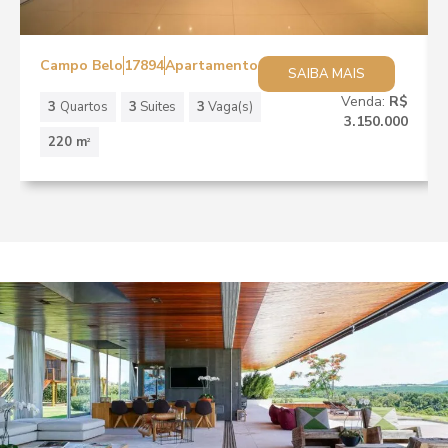
Campo Belo
17894
Apartamento
SAIBA MAIS
Venda:
R$
3
Quartos
3
Suites
3
Vaga(s)
3.150.000
220 m
2