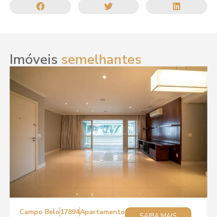
Imóveis
semelhantes
Campo Belo
17894
Apartamento
SAIBA MAIS