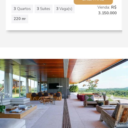
Venda:
R$
3
Quartos
3
Suites
3
Vaga(s)
3.150.000
220 m
2