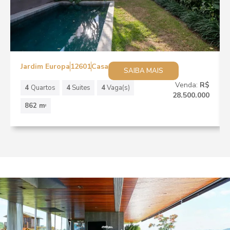
Jardim Europa
12601
Casa
SAIBA MAIS
Venda:
R$
4
Quartos
4
Suites
4
Vaga(s)
28.500.000
862 m
2