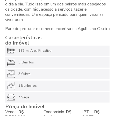
o dia a dia. Tudo isso em um dos bairros mais desejados
da cidade, com fácil acesso a serviços, lazer e
conveniências. Um espaço pensado para quem valoriza
viver bem.
Pare de procurar e comece encontrar na Agulha no Celeiro
Características
do Imóvel
182 m
Área Privativa
2
3
Quartos
3
Suites
5
Banheiros
4
Vaga
Preço do Imóvel
Venda:
R$
Condomínio:
R$
IPTU:
R$