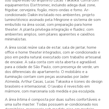
sob supervisão do arquiteto Lucas Takaoka. Conta com
equipamentos Elettromec, incluindo adega dual zone,
frigobar, cervejeira, fogão, micro-ondas e forno. Ar-
condicionado Daikin instalado nos ambientes, projeto
luminotécnico assinado pela Mingrone e sistema de som
embutido na área social, com preparação para home
theater. A planta privilegia integração e fluidez, com
ambientes amplos, sem pilares aparentes e caixilhos
minimalistas.
A área social reúne sala de estar, sala de jantar, home
office e home theater integrados, com ar-condicionado e
piso em pedra natural executado com trabalho artesanal
de encaixe. A sala conta com vista aberta e agradável
para a cidade de São Paulo, com presença de verde, um
dos diferenciais do apartamento. O mobiliário e a
iluminação contam com peças assinadas por Jader
Almeida, Arthur Casas, Lucas Takaoka e ícones do design
brasileiro e internacional. O lavabo é revestido em
mármore, com marcenaria sob medida e pia esculpida.
A área íntima é composta por duas suítes confortáveis e
uma suíte master. Todas possuem ar-condicionado nos