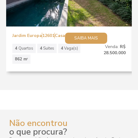
Jardim Europa
12601
Casa
SAIBA MAIS
Venda:
R$
4
Quartos
4
Suites
4
Vaga(s)
28.500.000
862 m
2
Não encontrou
o que procura?