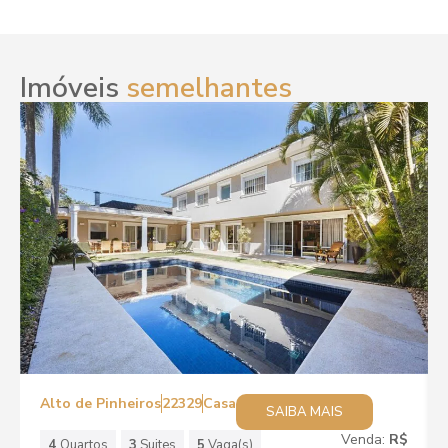
Imóveis
semelhantes
Alto de Pinheiros
22329
Casa
SAIBA MAIS
Venda:
R$
4
Quartos
3
Suites
5
Vaga(s)