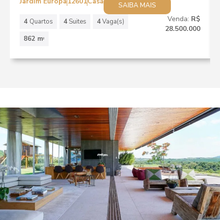
Jardim Europa
12601
Casa
SAIBA MAIS
Venda:
R$
4
Quartos
4
Suites
4
Vaga(s)
28.500.000
862 m
2