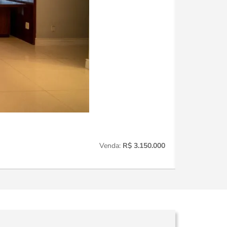
Perdizes
221
Venda:
R$ 3.150.000
3
Quartos