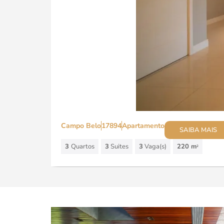
Campo Belo
17894
Apartamento
SAIBA MAIS
3
Quartos
3
Suites
3
Vaga(s)
220 m
2