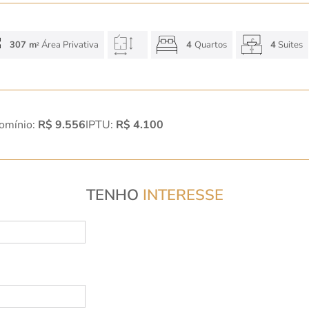
307 m
Área Privativa
4
Quartos
4
Suites
2
omínio:
R$ 9.556
IPTU:
R$ 4.100
TENHO
INTERESSE