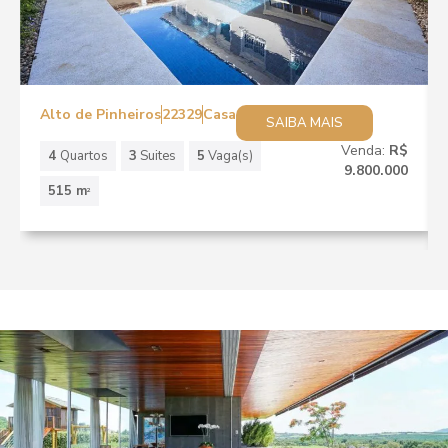
Alto de Pinheiros
22329
Casa
SAIBA MAIS
Venda:
R$
4
Quartos
3
Suites
5
Vaga(s)
9.800.000
515 m
2