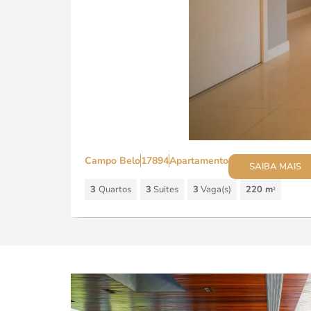
Campo Belo
17894
Apartamento
SAIBA MAIS
3
Quartos
3
Suites
3
Vaga(s)
220 m
2