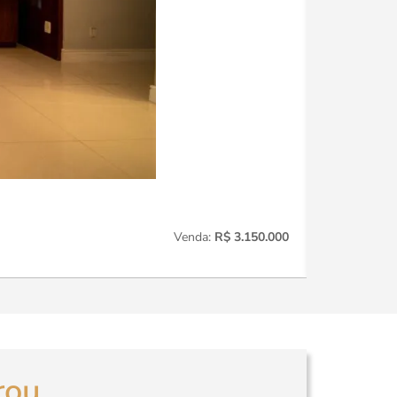
Perdizes
221
Venda:
R$ 3.150.000
3
Quartos
rou