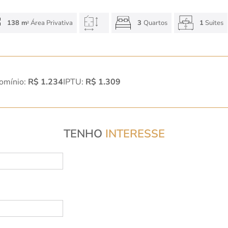
138 m
Área Privativa
3
Quartos
1
Suites
2
omínio:
R$ 1.234
IPTU:
R$ 1.309
TENHO
INTERESSE