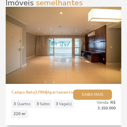
Imóveis
semelhantes
Campo Belo
17894
Apartamento
SAIBA MAIS
Venda:
R$
3
Quartos
3
Suites
3
Vaga(s)
3.150.000
220 m
2