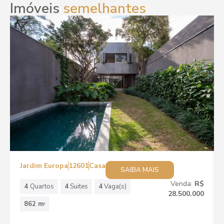
Imóveis
semelhantes
Jardim Europa
12601
Casa
SAIBA MAIS
Venda:
R$
4
Quartos
4
Suites
4
Vaga(s)
28.500.000
862 m
2