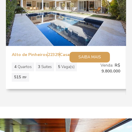
Alto de Pinheiros
22329
Casa
SAIBA MAIS
Venda:
R$
4
Quartos
3
Suites
5
Vaga(s)
9.800.000
515 m
2