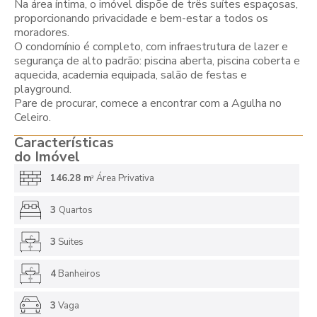
Na área íntima, o imóvel dispõe de três suítes espaçosas,
proporcionando privacidade e bem-estar a todos os
moradores.
O condomínio é completo, com infraestrutura de lazer e
segurança de alto padrão: piscina aberta, piscina coberta e
aquecida, academia equipada, salão de festas e
playground.
Pare de procurar, comece a encontrar com a Agulha no
Celeiro.
Características
do Imóvel
146.28 m
Área Privativa
2
3
Quartos
3
Suites
4
Banheiros
3
Vaga