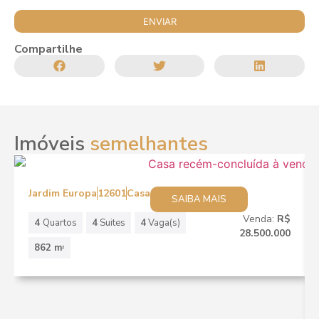
Compartilhe
Imóveis
semelhantes
Jardim Europa
12601
Casa
SAIBA MAIS
Venda:
R$
4
Quartos
4
Suites
4
Vaga(s)
28.500.000
862 m
2