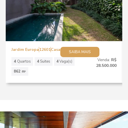
Jardim Europa
12601
Casa
SAIBA MAIS
Venda:
R$
4
Quartos
4
Suites
4
Vaga(s)
28.500.000
862 m
2