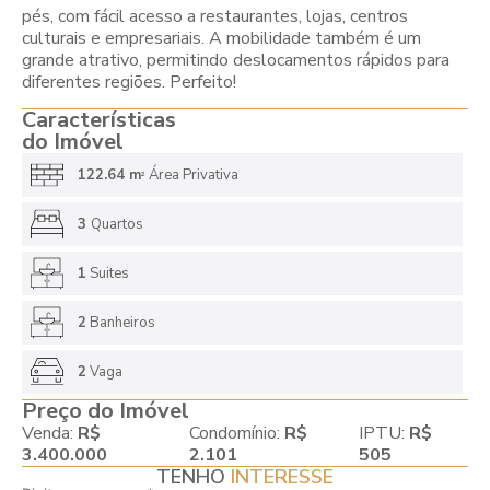
pés, com fácil acesso a restaurantes, lojas, centros
culturais e empresariais. A mobilidade também é um
grande atrativo, permitindo deslocamentos rápidos para
diferentes regiões. Perfeito!
Características
do Imóvel
122.64 m
Área Privativa
2
3
Quartos
1
Suites
2
Banheiros
2
Vaga
Preço do Imóvel
Venda:
R$
Condomínio:
R$
IPTU:
R$
3.400.000
2.101
505
TENHO
INTERESSE