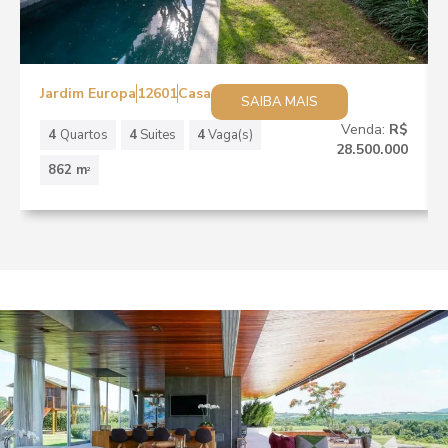
Jardim Europa
12601
Casa
SAIBA MAIS
Venda:
R$
4
Quartos
4
Suites
4
Vaga(s)
28.500.000
862 m
2