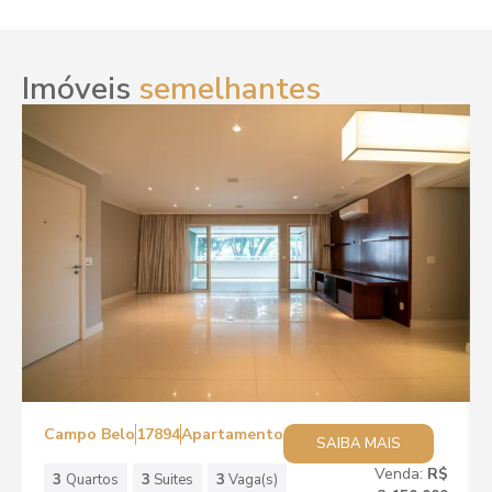
Imóveis
semelhantes
Campo Belo
17894
Apartamento
SAIBA MAIS
Venda:
R$
3
Quartos
3
Suites
3
Vaga(s)