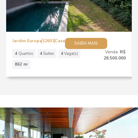
Jardim Europa
12601
Casa
SAIBA MAIS
Venda:
R$
4
Quartos
4
Suites
4
Vaga(s)
28.500.000
862 m
2