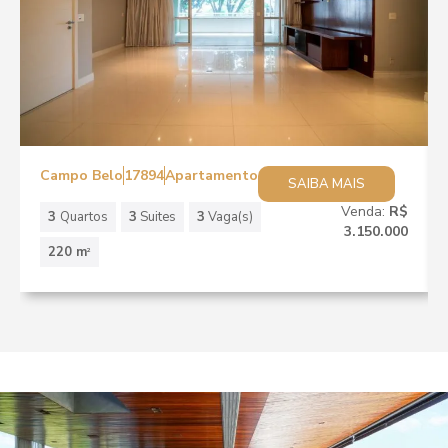
Campo Belo
17894
Apartamento
SAIBA MAIS
Venda:
R$
3
Quartos
3
Suites
3
Vaga(s)
3.150.000
220 m
2