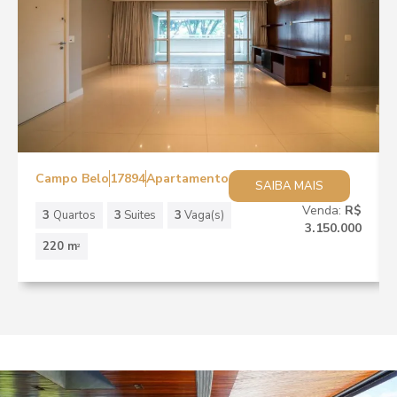
Campo Belo
17894
Apartamento
SAIBA MAIS
Venda:
R$
3
Quartos
3
Suites
3
Vaga(s)
3.150.000
220 m
2