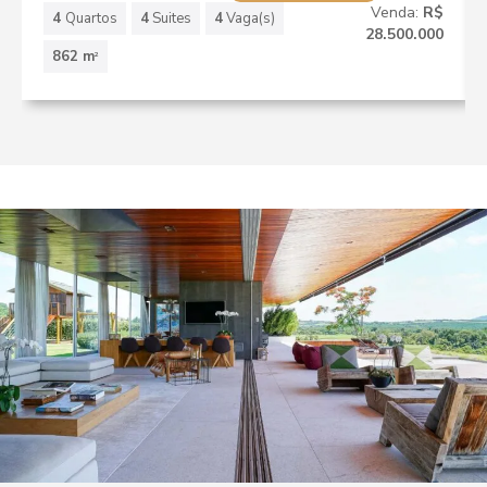
Venda:
R$
4
Quartos
4
Suites
4
Vaga(s)
28.500.000
862 m
2