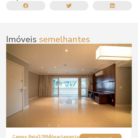
Imóveis
semelhantes
Campo Belo
17894
Apartamento