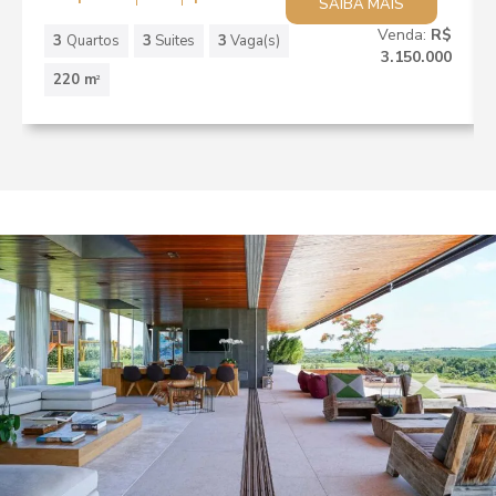
SAIBA MAIS
Venda:
R$
3
Quartos
3
Suites
3
Vaga(s)
3.150.000
220 m
2