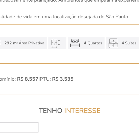
alidade de vida em uma localização desejada de São Paulo.
292 m
Área Privativa
4
Quartos
4
Suites
2
omínio:
R$ 8.557
IPTU:
R$ 3.535
TENHO
INTERESSE