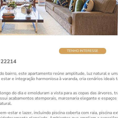
TENHO INTERESSE
– 22214
do bairro, este apartamento reúne amplitude, luz natural e u
estar e integração harmoniosa à varanda, cria cenários ideais
longo do dia e emolduram a vista para as copas das árvores, t
possui acabamentos atemporais, marcenaria elegante e espaços
tural.
m-estar e lazer, incluindo piscina coberta com raia, piscina e
cuidadosamente planejado. Ambientes que ampliam a experiênc