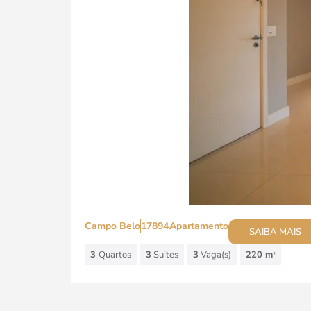
Campo Belo
17894
Apartamento
SAIBA MAIS
3
Quartos
3
Suites
3
Vaga(s)
220 m
2