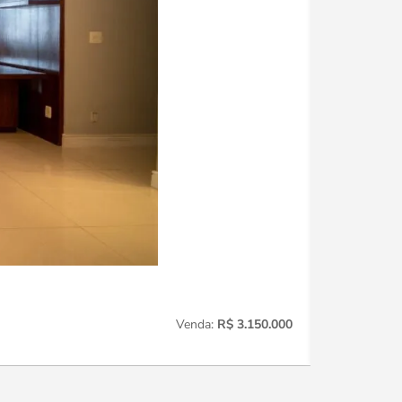
Perdizes
221
Venda:
R$ 3.150.000
3
Quartos