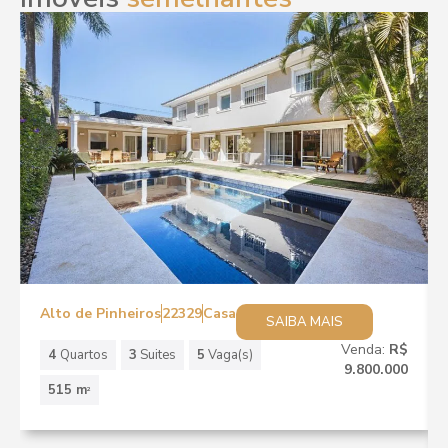
Alto de Pinheiros
22329
Casa
SAIBA MAIS
Venda:
R$
4
Quartos
3
Suites
5
Vaga(s)
9.800.000
515 m
2