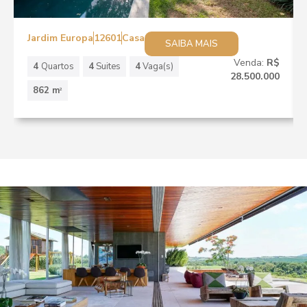
Jardim Europa
12601
Casa
SAIBA MAIS
Venda:
R$
4
Quartos
4
Suites
4
Vaga(s)
28.500.000
862 m
2