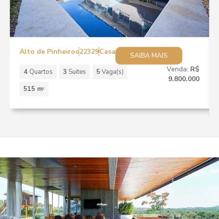
Alto de Pinheiros
22329
Casa
SAIBA MAIS
Venda:
R$
4
Quartos
3
Suites
5
Vaga(s)
9.800.000
515 m
2