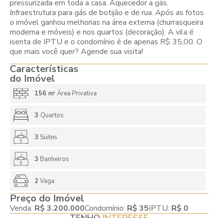
pressurizada em toda a casa. Aquecedor a gás.
Infraestrutura para gás de botijão e de rua. Após as fotos
o imóvel ganhou melhorias na área externa (churrasqueira
moderna e móveis) e nos quartos (decoração). A vila é
isenta de IPTU e o condomínio é de apenas R$ 35,00. O
que mais você quer? Agende sua visita!
Características
do Imóvel
156 m
Área Privativa
2
3
Quartos
3
Suites
3
Banheiros
2
Vaga
Preço do Imóvel
Venda:
R$ 3.200.000
Condomínio:
R$ 35
IPTU:
R$ 0
TENHO
INTERESSE