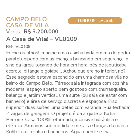
CAMPO BELO
TENHO INTERESSE
CASA DE VILA
Venda:
R$ 3.200.000
A Casa de Vila! – VL0109
REF: VL0109
Feche os olhos! Imagine uma casinha linda em rua de pedra
paralelepípedo com as crianças brincando em segurança, o
sino da Igreja tocando de hora em hora, pés de jabuticaba,
acerola, pitanga e goiaba… Achou que era no interior, né?
Esse segredo estava escondido em uma charmosa vila no
bairro do Campo Belo. Térreo: sala integrada com cozinha
moderna, espaço aberto bem gostoso com churrasqueira,
balanço e jardim vertical, uma suíte (ou sala de estar com
banheiro) e área de serviço discreta e espaçosa. Piso
superior: duas suítes, uma delas com varanda. Rua fechada:
2 vagas de garagem. O projeto é da arquiteta Katia
Perrone. Casa 100% reformada, inclusive hidráulica e
elétrica. Armários sob medida e metais e louças da marca
Kohler na cozinha e banheiros. Água quente e fria