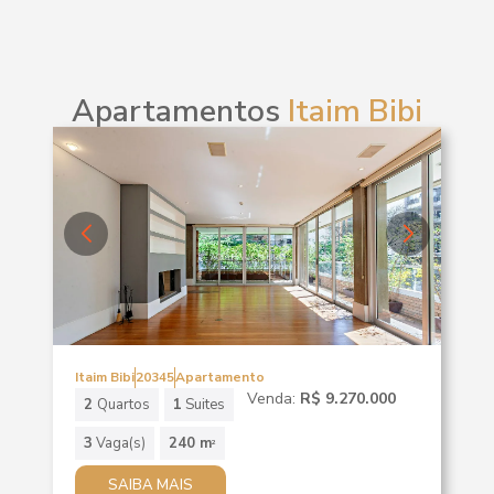
Apartamentos
Itaim Bibi
Itaim Bibi
20345
Apartamento
Venda:
R$ 9.270.000
2
Quartos
1
Suites
3
Vaga(s)
240 m
2
SAIBA MAIS