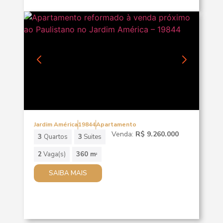
Jardim América
19844
Apartamento
Venda:
R$ 9.260.000
3
Quartos
3
Suites
2
Vaga(s)
360 m
2
SAIBA MAIS