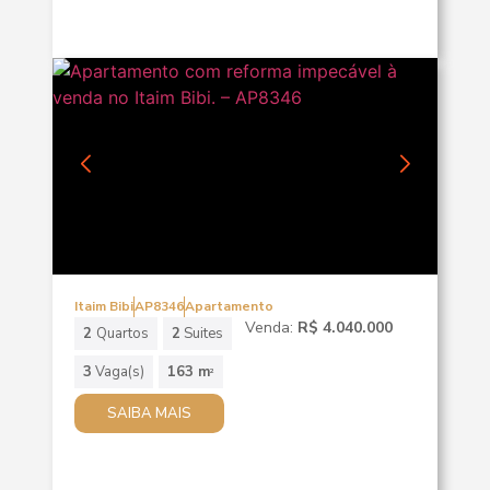
Itaim Bibi
AP8346
Apartamento
Venda:
R$ 4.040.000
2
Quartos
2
Suites
3
Vaga(s)
163 m
2
SAIBA MAIS