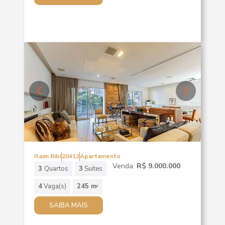
Itaim Bibi
20412
Apartamento
Venda:
R$ 9.000.000
3
Quartos
3
Suites
4
Vaga(s)
245 m
2
SAIBA MAIS