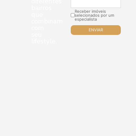
diferentes
bairros
Receber imóveis
que
selecionados por um
combinam
especialista
com
seu
lifestyle.