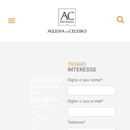
TENHO
INTERESSE
CURADORIA
Digite o seu nome*
AGULHA
NO
CELEIRO
Digite o seu e-mail*
Seleção
de
imóveis
Telefone*
em