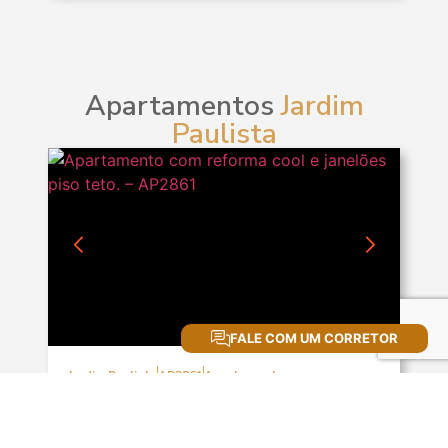
Apartamentos
Jardim
Paulista
FALE COM UM CORRETOR
Jardim Paulista
AP2861
Apartamento
Venda:
R$ 6.500.000
3
Quartos
1
Suites
2
Vaga(s)
323 m
2